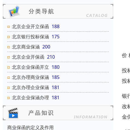
北京企业开立保函
188
北京银行投标保涵
175
北京商业保涵
200
价
北京企业开保函
210
北京企业保函开立
180
投
北京办理商业保涵
185
投
北京办理企业保涵
181
银
北京企业保涵办理
181
改
金
商业保函的定义及作用