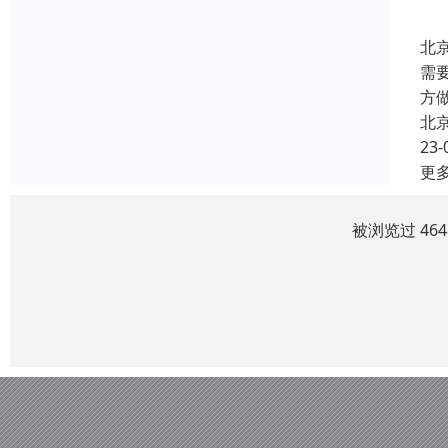
北
需
方
北
23-
更
被浏览过 46