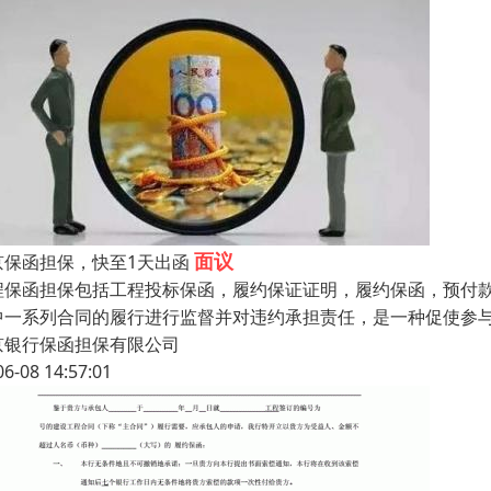
面议
京保函担保，快至1天出函
程保函担保包括工程投标保函，履约保证证明，履约保函，预付款
中一系列合同的履行进行监督并对违约承担责任，是一种促使参
京银行保函担保有限公司
06-08 14:57:01