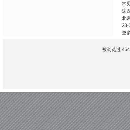
常
这
北
23-
更
被浏览过 46