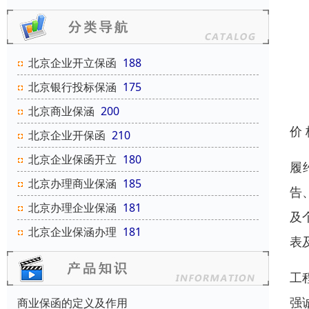
北京企业开立保函
188
北京银行投标保涵
175
北京商业保涵
200
价
北京企业开保函
210
北京企业保函开立
180
履
北京办理商业保涵
185
告
北京办理企业保涵
181
及
北京企业保涵办理
181
表
工
强
商业保函的定义及作用