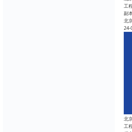
工
副
北
24-
北
工