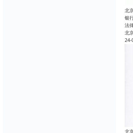
北
银
法
北
24-
北