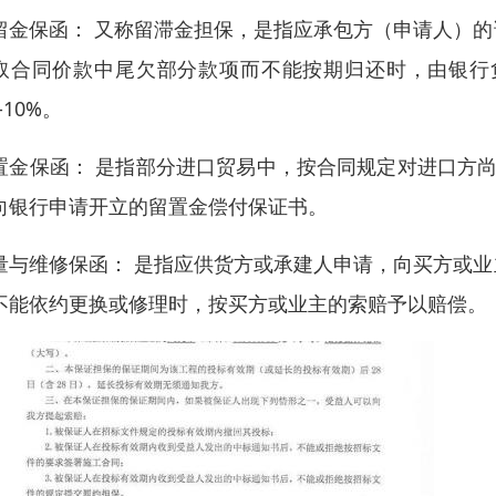
留金保函： 又称留滞金担保，是指应承包方（申请人）
取合同价款中尾欠部分款项而不能按期归还时，由银行
-10%。
置金保函： 是指部分进口贸易中，按合同规定对进口方尚
向银行申请开立的留置金偿付保证书。
量与维修保函： 是指应供货方或承建人申请，向买方或
不能依约更换或修理时，按买方或业主的索赔予以赔偿。