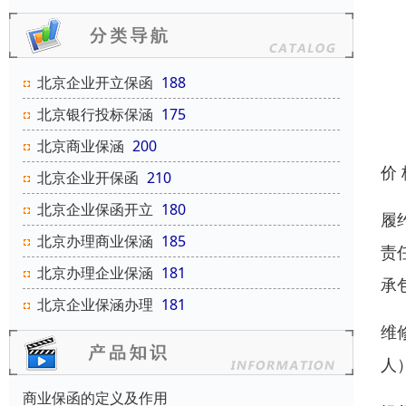
北京企业开立保函
188
北京银行投标保涵
175
北京商业保涵
200
价
北京企业开保函
210
北京企业保函开立
180
履
北京办理商业保涵
185
责
北京办理企业保涵
181
承
北京企业保涵办理
181
维
人
商业保函的定义及作用