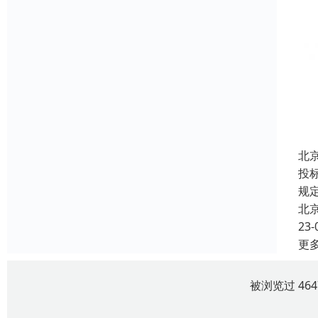
北
投
规
北
23-
更
被浏览过 46