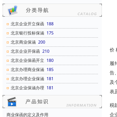
北京企业开立保函
188
北京银行投标保涵
175
北京商业保涵
200
价
北京企业开保函
210
北京企业保函开立
180
履
北京办理商业保涵
185
告
北京办理企业保涵
181
及
北京企业保涵办理
181
表
税
企
商业保函的定义及作用