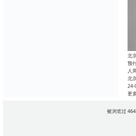
北
预
人
北
24-
更
被浏览过 46