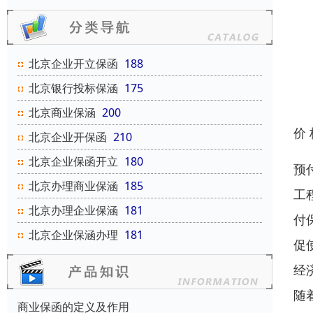
北京企业开立保函
188
北京银行投标保涵
175
北京商业保涵
200
价
北京企业开保函
210
北京企业保函开立
180
预
北京办理商业保涵
185
工
北京办理企业保涵
181
付
北京企业保涵办理
181
促
经
随
商业保函的定义及作用