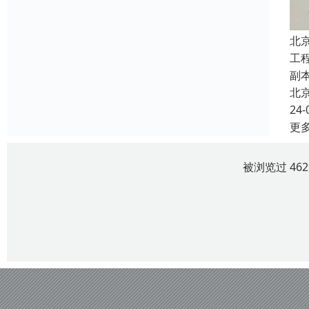
北
工
副
北
24-
更
被浏览过 46