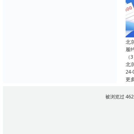
北
履
（3
北
24-
更
被浏览过 46