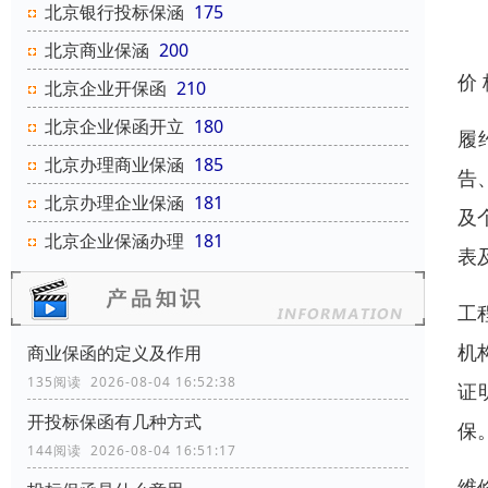
北京银行投标保涵
175
北京商业保涵
200
价
北京企业开保函
210
北京企业保函开立
180
履
北京办理商业保涵
185
告
北京办理企业保涵
181
及
北京企业保涵办理
181
表
工
机
商业保函的定义及作用
135阅读 2026-08-04 16:52:38
证
开投标保函有几种方式
保
144阅读 2026-08-04 16:51:17
维