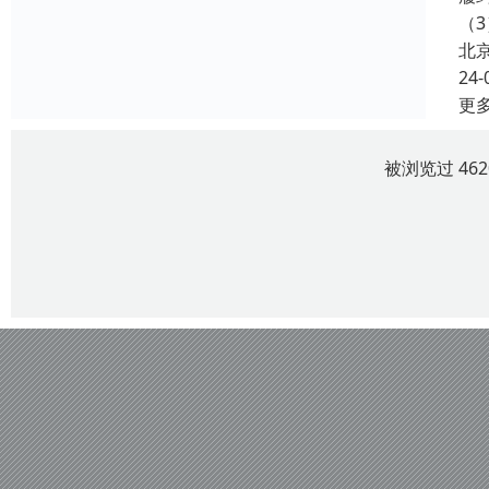
（3
北
24-
更
被浏览过 46