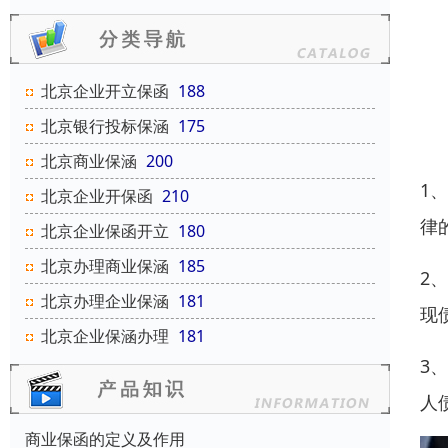
北京企业开立保函
188
北京银行投标保涵
175
北京商业保涵
200
1
北京企业开保函
210
律
北京企业保函开立
180
北京办理商业保涵
185
2
北京办理企业保涵
181
现
北京企业保涵办理
181
3
人
商业保函的定义及作用