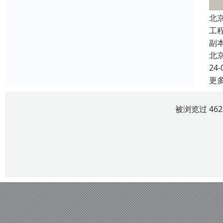
北
工
副
北
24-
更
被浏览过 46