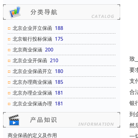
北京企业开立保函
188
北京银行投标保涵
175
北京商业保涵
200
致_
北京企业开保函
210
要
北京企业保函开立
180
支
北京办理商业保涵
185
合
北京办理企业保涵
181
银
北京企业保涵办理
181
到
然
商业保函的定义及作用
一