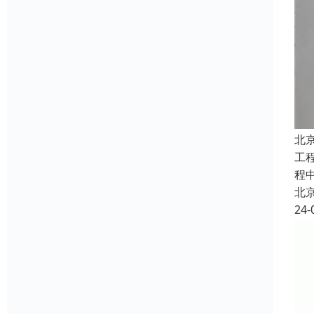
北
工
程
北
24-