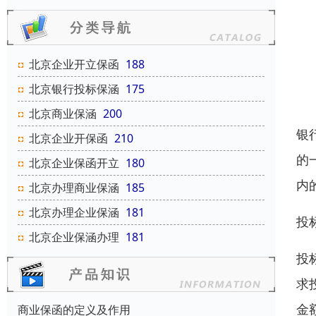
北京企业开立保函
188
北京银行投标保涵
175
北京商业保涵
200
银
北京企业开保函
210
的
北京企业保函开立
180
内
北京办理商业保涵
185
北京办理企业保涵
181
投
北京企业保涵办理
181
投
求
金
商业保函的定义及作用