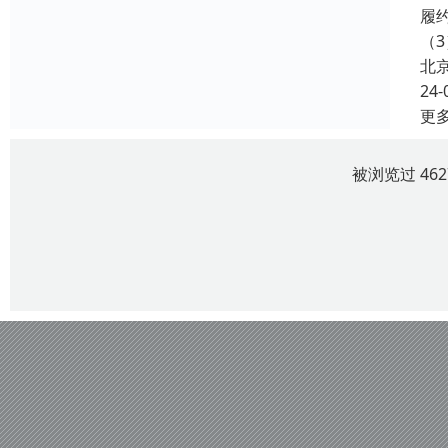
履
（3
北
24-
更
被浏览过 46